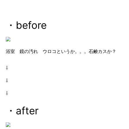
・before
浴室 鏡の汚れ ウロコというか。。。石鹸カスか？
⇩
⇩
⇩
・after