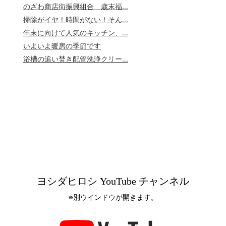
のざわ商店街振興組合 歳末福...
掃除がイヤ！時間がない！そん...
年末に向けて人気のキッチン、...
いよいよ暖房の季節です
浴槽の追い焚き配管洗浄クリー...
ヨシダヒロシ YouTube チャンネル
※別ウインドウが開きます。