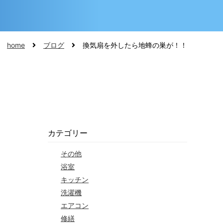
home
ブログ
換気扇を外したら地蜂の巣が！！
カテゴリー
その他
浴室
キッチン
洗濯機
エアコン
修繕