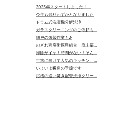
2025年スタートしました！...
今年も残りわずかとなりました
ドラム式洗濯機分解洗浄
ガラスクリーニングのご依頼も...
網戸の張替作業も♪
のざわ商店街振興組合 歳末福...
掃除がイヤ！時間がない！そん...
年末に向けて人気のキッチン、...
いよいよ暖房の季節です
浴槽の追い焚き配管洗浄クリー...