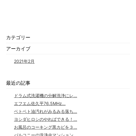
カテゴリー
アーカイブ
2021年2月
最近の記事
ドラム式洗濯機の分解洗浄にレ...
エフエム佐久平76.5MHz...
ベトベト油汚れがみるみる落ち...
ヨシダヒロシのやればできる！...
お風呂のコーキング黒カビを３...
バルコニーの洗浄＠マンション